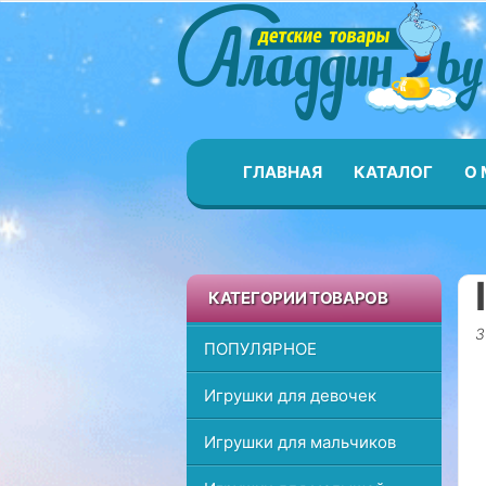
П
Aladdi
о
к
а
з
а
т
ГЛАВНАЯ
КАТАЛОГ
О 
ь
/
С
к
КАТЕГОРИИ ТОВАРОВ
р
ы
3
ПОПУЛЯРНОЕ
т
ь
Игрушки для девочек
н
а
Игрушки для мальчиков
в
и