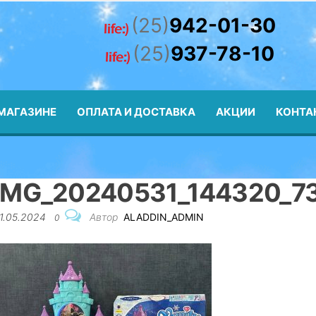
n.by
(25)
942-01-30
(25)
937-78-10
МАГАЗИНЕ
ОПЛАТА И ДОСТАВКА
АКЦИИ
КОНТА
IMG_20240531_144320_7
1.05.2024
Автор
ALADDIN_ADMIN
0