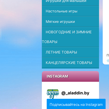
Игрушки для малышей
г
а
Настольные игры
ц
Мягкие игрушки
и
ю
НОВОГОДНИЕ И ЗИМНИЕ
ТОВАРЫ
ЛЕТНИЕ ТОВАРЫ
П
П
КАНЦЕЛЯРСКИЕ ТОВАРЫ
INSTAGRAM
@
_aladdin.by
Подписывайтесь на Instagram