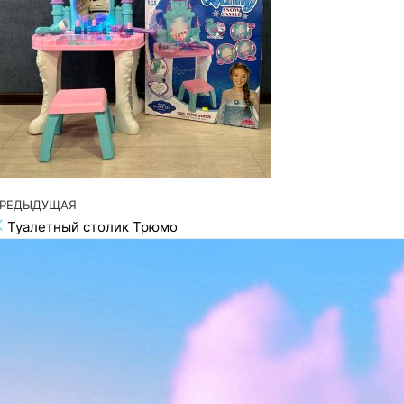
редыдущая запись
РЕДЫДУЩАЯ
Навигация по записям
Туалетный столик Трюмо