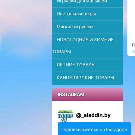
Игрушки для малышей
г
а
Настольные игры
ц
Мягкие игрушки
и
ю
НОВОГОДНИЕ И ЗИМНИЕ
П
П
ТОВАРЫ
ЛЕТНИЕ ТОВАРЫ
КАНЦЕЛЯРСКИЕ ТОВАРЫ
INSTAGRAM
@
_aladdin.by
Подписывайтесь на Instagram