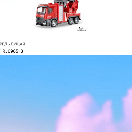
редыдущая запись
РЕДЫДУЩАЯ
Навигация по записям
RJ6965-3