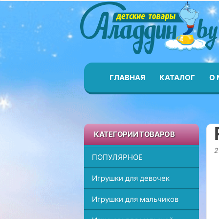
П
Aladdi
о
к
а
з
а
т
ГЛАВНАЯ
КАТАЛОГ
О 
ь
/
С
к
КАТЕГОРИИ ТОВАРОВ
р
ы
2
ПОПУЛЯРНОЕ
т
ь
Игрушки для девочек
н
а
Игрушки для мальчиков
в
и