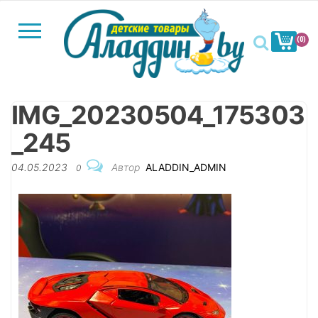
П
о
(0)
к
Al
а
з
а
IMG_20230504_175303
т
Меню
ь
_245
/
С
04.05.2023
Автор
ALADDIN_ADMIN
0
к
р
ы
т
ь
н
а
в
и