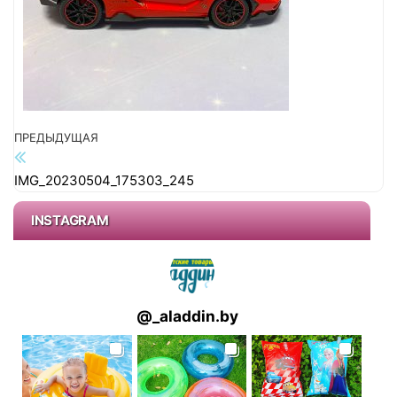
г
а
ц
и
ю
Предыдущая запись
ПРЕДЫДУЩАЯ
Навигация по записям
IMG_20230504_175303_245
INSTAGRAM
@
_aladdin.by