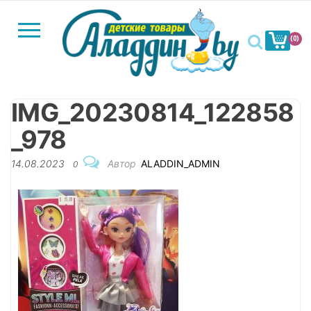
П
о
(0)
к
Al
а
з
а
IMG_20230814_122858
т
Меню
ь
_978
/
С
14.08.2023
Автор
ALADDIN_ADMIN
0
к
р
ы
т
ь
н
а
в
и