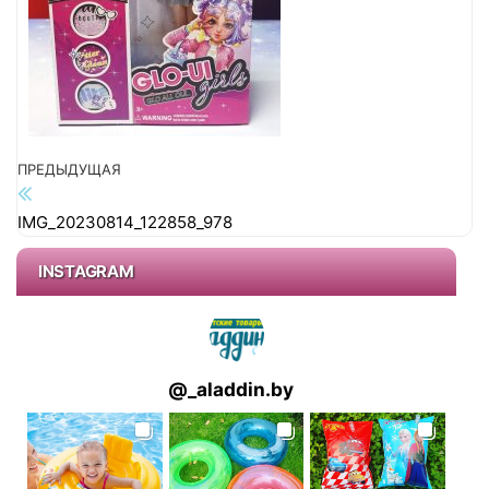
г
а
ц
и
ю
Предыдущая запись
ПРЕДЫДУЩАЯ
Навигация по записям
IMG_20230814_122858_978
INSTAGRAM
@
_aladdin.by