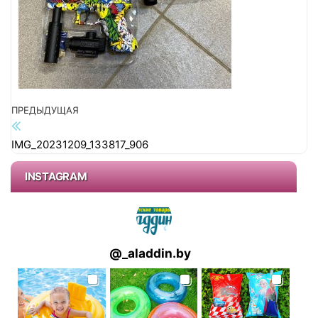
г
а
ц
и
ю
Предыдущая запись
ПРЕДЫДУЩАЯ
Навигация по записям
IMG_20231209_133817_906
INSTAGRAM
@
_aladdin.by