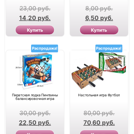
23,00
руб.
8,00
руб.
14,20
руб.
6,50
руб.
Купить
Купить
Распродажа!
Распродажа!
Пиратская лодка Пингвины
Настольная игра Футбол
балансировочная игра
30,00
руб.
80,00
руб.
22,50
руб.
70,60
руб.