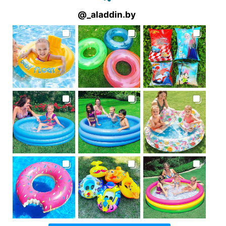
@
_aladdin.by