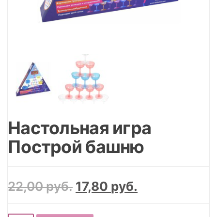
г
а
ц
и
ю
Настольная игра
Построй башню
22,00
руб.
17,80
руб.